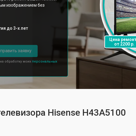
ным изображением без
ия до 3-х лет
Цена ремон
от 2200 р.
править заявку
 на обработку моих
персональных
телевизора Hisense H43A5100