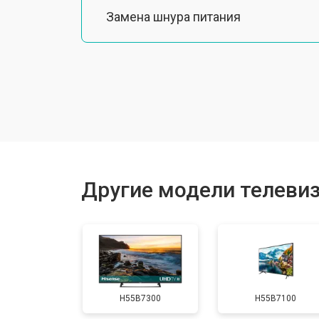
Замена шнура питания
Замена разъема питания
Замена шлейфа матрицы
Замена аудиоразъема
Другие модели телевиз
Замена USB порта
Замена HDMI порта
H55B7300
H55B7100
Замена модуля Wi-Fi