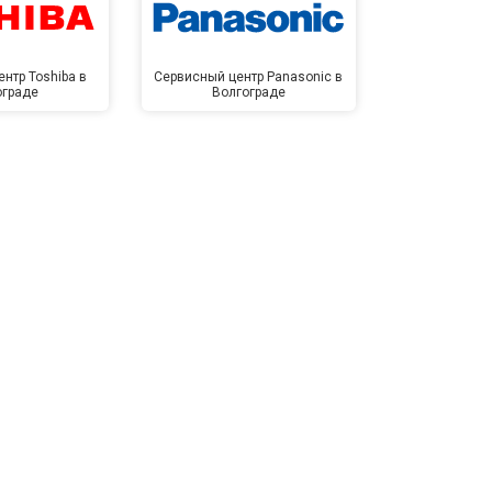
нтр Toshiba в
Сервисный центр Panasonic в
Сервисный 
ограде
Волгограде
Волг