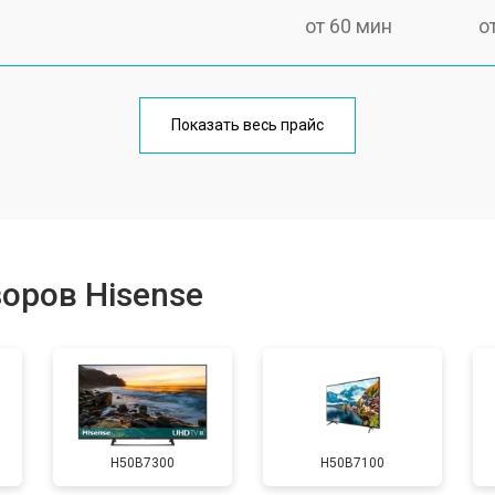
от 60 мин
о
от 90 мин
о
Показать весь прайс
от 70 мин
о
от 80 мин
о
оров Hisense
от 50 мин
о
от 80 мин
о
H50B7300
H50B7100
от 70 мин
о