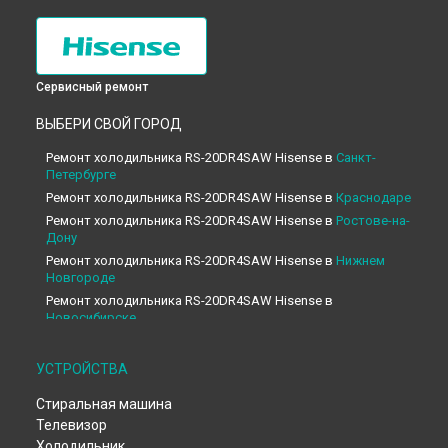
Сервисный ремонт
ВЫБЕРИ СВОЙ ГОРОД
Ремонт холодильника RS-20DR4SAW Hisense в
Санкт-
Петербурге
Ремонт холодильника RS-20DR4SAW Hisense в
Краснодаре
Ремонт холодильника RS-20DR4SAW Hisense в
Ростове-на-
Дону
Ремонт холодильника RS-20DR4SAW Hisense в
Нижнем
Новгороде
Ремонт холодильника RS-20DR4SAW Hisense в
Новосибирске
Ремонт холодильника RS-20DR4SAW Hisense в
Челябинске
Ремонт холодильника RS-20DR4SAW Hisense в
УСТРОЙСТВА
Екатеринбурге
Стиральная машина
Ремонт холодильника RS-20DR4SAW Hisense в
Казани
Телевизор
Ремонт холодильника RS-20DR4SAW Hisense в
Уфе
Холодильник